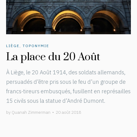
LIÈGE
,
TOPONYMIE
La place du 20 Août
À Liège, le 20 Août 1914, des soldats allemands,
persuadés d’être pris sous le feu d’un groupe de
francs-tireurs embusqués, fusillent en représailles
15 civils sous la statue d’André Dumont.
by
Quanah Zimmerman
•
20 août 2018