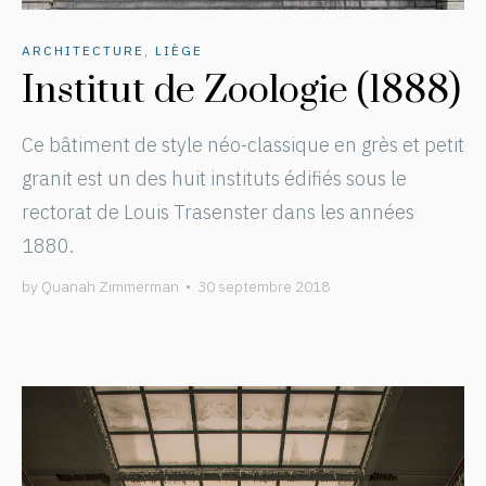
ARCHITECTURE
,
LIÈGE
Institut de Zoologie (1888)
Ce bâtiment de style néo-classique en grès et petit
granit est un des huit instituts édifiés sous le
rectorat de Louis Trasenster dans les années
1880.
by
Quanah Zimmerman
•
30 septembre 2018